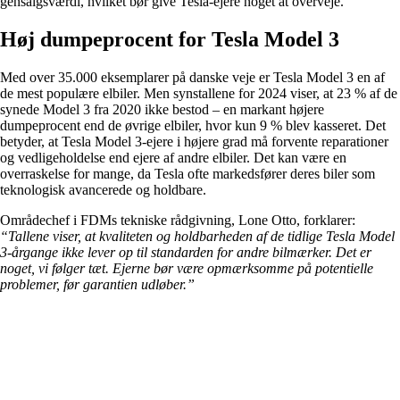
gensalgsværdi, hvilket bør give Tesla-ejere noget at overveje.
Høj dumpeprocent for Tesla Model 3
Med over 35.000 eksemplarer på danske veje er Tesla Model 3 en af
de mest populære elbiler. Men synstallene for 2024 viser, at 23 % af de
synede Model 3 fra 2020 ikke bestod – en markant højere
dumpeprocent end de øvrige elbiler, hvor kun 9 % blev kasseret. Det
betyder, at Tesla Model 3-ejere i højere grad må forvente reparationer
og vedligeholdelse end ejere af andre elbiler. Det kan være en
overraskelse for mange, da Tesla ofte markedsfører deres biler som
teknologisk avancerede og holdbare.
Områdechef i FDMs tekniske rådgivning, Lone Otto, forklarer:
“Tallene viser, at kvaliteten og holdbarheden af de tidlige Tesla Model
3-årgange ikke lever op til standarden for andre bilmærker. Det er
noget, vi følger tæt. Ejerne bør være opmærksomme på potentielle
problemer, før garantien udløber.”