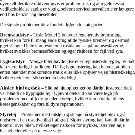
nyere elbiler ikke nødvendigvis er problemfrie, og at regelmæssig
vedligeholdelse stadig er vigtig, selvom serviceintervallerne er længere
end hos benzin- og dieselbiler.
De største problemer blev fundet i følgende kategorier:
Bremseudstyr
– Tesla Model 3 benytter regenerativ bremsning,
hvilket kan føre til manglende brug af de fysiske bremser og dermed
øget slitage. Dette kan resultere i rustdannelse på bremseskiverne,
hvilket svækker bremseeffekten og øger risikoen for fejl ved syn.
Lygteudstyr
– Mange biler havde løse eller fejljusterede lygter, hvilket
kan være farligt i trafikken. Dårlig lygtejustering kan betyde, at bilen
enten blænder modkørende trafik eller ikke oplyser vejen tilstrækkeligt,
hvilket reducerer sikkerheden betydeligt.
Aksler, hjul og dæk
– Slid på hjulophænget og dårligt justerede dæk
var blandt de hyppigste fejl. Ujævnt dækslid kan være tegn på
problemer med affjedring eller styretøj, hvilket kan påvirke bilens
køreegenskaber og føre til dyre reparationer.
Styretøj
– Problemer med ratslør og slitage på styretøjet blev også
registreret i en usædvanligt høj grad. Sløret styring kan føre til dårlig
kontrol over bilen, hvilket øger risikoen for ulykker, især ved høje
hastigheder eller på ujævne veje.