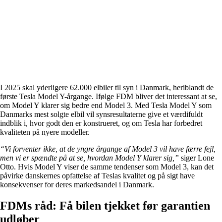
I 2025 skal yderligere 62.000 elbiler til syn i Danmark, heriblandt de
første Tesla Model Y-årgange. Ifølge FDM bliver det interessant at se,
om Model Y klarer sig bedre end Model 3. Med Tesla Model Y som
Danmarks mest solgte elbil vil synsresultaterne give et værdifuldt
indblik i, hvor godt den er konstrueret, og om Tesla har forbedret
kvaliteten på nyere modeller.
“Vi forventer ikke, at de yngre årgange af Model 3 vil have færre fejl,
men vi er spændte på at se, hvordan Model Y klarer sig,”
siger Lone
Otto. Hvis Model Y viser de samme tendenser som Model 3, kan det
påvirke danskernes opfattelse af Teslas kvalitet og på sigt have
konsekvenser for deres markedsandel i Danmark.
FDMs råd: Få bilen tjekket før garantien
udløber