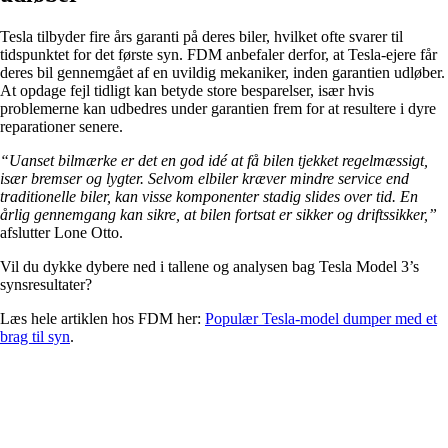
Tesla tilbyder fire års garanti på deres biler, hvilket ofte svarer til
tidspunktet for det første syn. FDM anbefaler derfor, at Tesla-ejere får
deres bil gennemgået af en uvildig mekaniker, inden garantien udløber.
At opdage fejl tidligt kan betyde store besparelser, især hvis
problemerne kan udbedres under garantien frem for at resultere i dyre
reparationer senere.
“Uanset bilmærke er det en god idé at få bilen tjekket regelmæssigt,
især bremser og lygter. Selvom elbiler kræver mindre service end
traditionelle biler, kan visse komponenter stadig slides over tid. En
årlig gennemgang kan sikre, at bilen fortsat er sikker og driftssikker,”
afslutter Lone Otto.
Vil du dykke dybere ned i tallene og analysen bag Tesla Model 3’s
synsresultater?
Læs hele artiklen hos FDM her:
Populær Tesla-model dumper med et
brag til syn
.