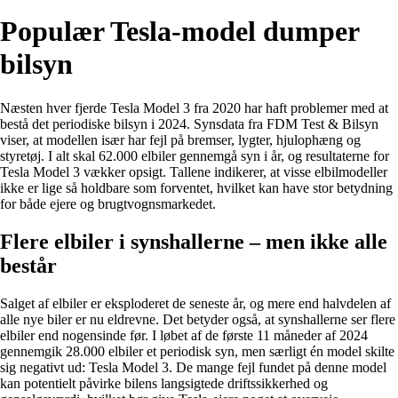
Populær Tesla-model dumper
bilsyn
Næsten hver fjerde Tesla Model 3 fra 2020 har haft problemer med at
bestå det periodiske bilsyn i 2024. Synsdata fra FDM Test & Bilsyn
viser, at modellen især har fejl på bremser, lygter, hjulophæng og
styretøj. I alt skal 62.000 elbiler gennemgå syn i år, og resultaterne for
Tesla Model 3 vækker opsigt. Tallene indikerer, at visse elbilmodeller
ikke er lige så holdbare som forventet, hvilket kan have stor betydning
for både ejere og brugtvognsmarkedet.
Flere elbiler i synshallerne – men ikke alle
består
Salget af elbiler er eksploderet de seneste år, og mere end halvdelen af
alle nye biler er nu eldrevne. Det betyder også, at synshallerne ser flere
elbiler end nogensinde før. I løbet af de første 11 måneder af 2024
gennemgik 28.000 elbiler et periodisk syn, men særligt én model skilte
sig negativt ud: Tesla Model 3. De mange fejl fundet på denne model
kan potentielt påvirke bilens langsigtede driftssikkerhed og