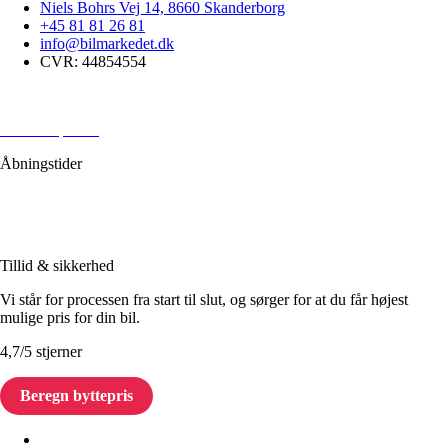
Niels Bohrs Vej 14, 8660 Skanderborg
+45 81 81 26 81
info@bilmarkedet.dk
CVR: 44854554
Handelsbetingelser
Privatlivspolitik
Åbningstider
Mandag til fredag:
10:00 – 18:00
Lørdag til søndag:
Åben efter aftale
Tillid & sikkerhed
Vi står for processen fra start til slut, og sørger for at du får højest
mulige pris for din bil.
4,7/5 stjerner
Beregn byttepris